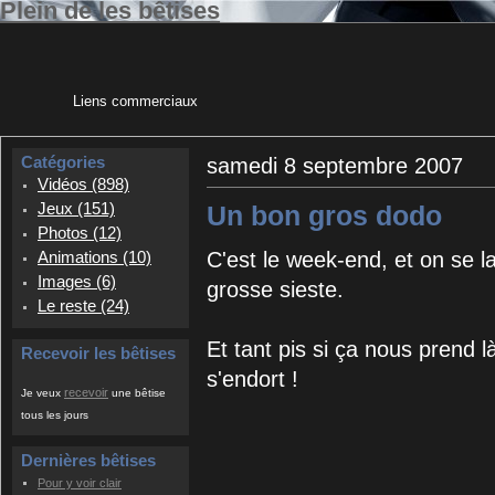
Plein de les bêtises
Liens commerciaux
Catégories
samedi 8 septembre 2007
Vidéos (898)
Jeux (151)
Un bon gros dodo
Photos (12)
C'est le week-end, et on se l
Animations (10)
Images (6)
grosse sieste.
Le reste (24)
Et tant pis si ça nous prend l
Recevoir les bêtises
s'endort !
recevoir
Je veux
une bêtise
tous les jours
Dernières bêtises
Pour y voir clair