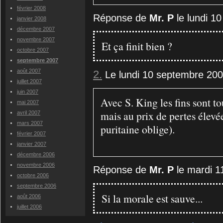
février 2008
Réponse de
Mr. P
le lundi 1
janvier 2008
décembre 2007
novembre 2007
Et ça finit bien ?
octobre 2007
septembre 2007
août 2007
2.
Le lundi 10 septembre 200
juillet 2007
juin 2007
Avec S. King les fins sont t
mai 2007
mais au prix de pertes élevé
avril 2007
mars 2007
puritaine oblige).
février 2007
janvier 2007
décembre 2006
novembre 2006
Réponse de
Mr. P
le mardi 1
octobre 2006
septembre 2006
Si la morale est sauve...
août 2006
juillet 2006