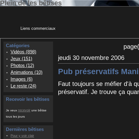
Plein de les bêtises
Liens commerciaux
Catégories
page
Vidéos (898)
jeudi 30 novembre 2006
Jeux (151)
Photos (12)
Pub préservatifs Man
Animations (10)
Images (6)
Faut toujours se méfier d'à q
Le reste (24)
préservatif. Je trouve ça qu
Recevoir les bêtises
recevoir
Je veux
une bêtise
tous les jours
Dernières bêtises
Pour y voir clair