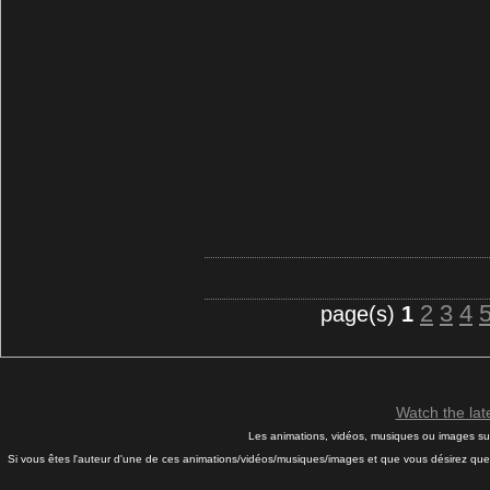
2
3
4
page(s)
1
Watch the la
Les animations, vidéos, musiques ou images sur 
Si vous êtes l'auteur d'une de ces animations/vidéos/musiques/images et que vous désirez que j