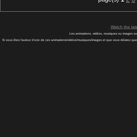
Watch the la
Les animations, vidéos, musiques ou images sur 
Si vous êtes l'auteur d'une de ces animations/vidéos/musiques/images et que vous désirez que j