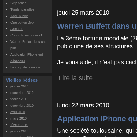
Strip-tease
Tourist paradise
jeudi 25 mars 2010
Joyeux noël
One button Bob
Warren Buffett dans 
Akinator
Cours Jésus, cours !
La 3ème fortune mondiale (79
Warren Buffett dans une
pub d'une de ses structures.
pub
Application iPhone qui
Je vous aide, il n'est pas cac
déshabille
Le coup de la nappe
Lire la suite
Vieilles bêtises
janvier 2014
décembre 2012
février 2011
lundi 22 mars 2010
décembre 2010
avril 2010
Application iPhone qu
mars 2010
février 2010
Une société toulousaine, qui
janvier 2010