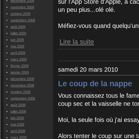
sur l'App Store d'Apple, a cac
décembre 2009
novembre 2009
un peu plus...olé olé.
octobre 2009
septembre 2009
Méfiez-vous quand quelqu'un 
août 2009
juillet 2009
juin 2009
Lire la suite
mai 2009
avril 2009
mars 2009
février 2009
samedi 20 mars 2010
janvier 2009
décembre 2008
Le coup de la nappe
novembre 2008
octobre 2008
Vous connaissez tous le fame
septembre 2008
coup sec et la vaisselle ne t
août 2008
juillet 2008
juin 2008
Moi, la seule fois où j'ai ess
mai 2008
avril 2008
Alors tenter le coup sur une t
mars 2008