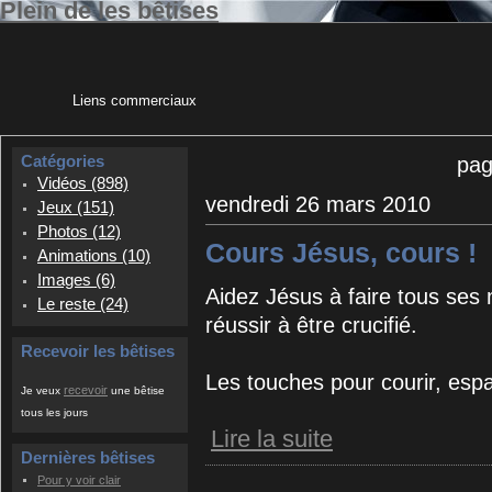
Plein de les bêtises
Liens commerciaux
Catégories
pag
Vidéos (898)
vendredi 26 mars 2010
Jeux (151)
Photos (12)
Cours Jésus, cours !
Animations (10)
Images (6)
Aidez Jésus à faire tous ses
Le reste (24)
réussir à être crucifié.
Recevoir les bêtises
Les touches pour courir, espa
recevoir
Je veux
une bêtise
tous les jours
Lire la suite
Dernières bêtises
Pour y voir clair