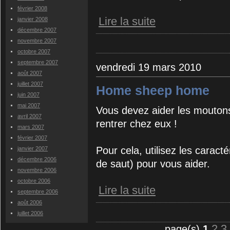
février 2008
Lire la suite
janvier 2008
décembre 2007
novembre 2007
octobre 2007
septembre 2007
vendredi 19 mars 2010
août 2007
juillet 2007
Home sheep home
juin 2007
mai 2007
Vous devez aider les moutons
avril 2007
rentrer chez eux !
mars 2007
février 2007
Pour cela, utilisez les caract
janvier 2007
décembre 2006
de saut) pour vous aider.
novembre 2006
octobre 2006
Lire la suite
septembre 2006
août 2006
juillet 2006
2
3
page(s)
1