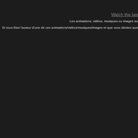
Watch the la
Les animations, vidéos, musiques ou images sur 
Si vous êtes l'auteur d'une de ces animations/vidéos/musiques/images et que vous désirez que j