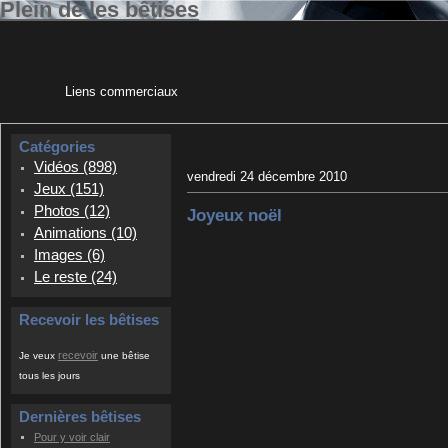
Plein de les bêtises
Liens commerciaux
Catégories
Vidéos (898)
vendredi 24 décembre 2010
Jeux (151)
Photos (12)
Joyeux noël
Animations (10)
Images (6)
Le reste (24)
Recevoir les bêtises
recevoir
Je veux
une bêtise
tous les jours
Dernières bêtises
Pour y voir clair