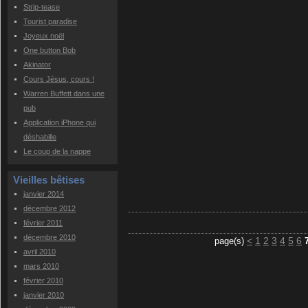
Strip-tease
Tourist paradise
Joyeux noël
One button Bob
Akinator
Cours Jésus, cours !
Warren Buffett dans une
pub
Application iPhone qui
déshabille
Le coup de la nappe
Vieilles bêtises
janvier 2014
décembre 2012
février 2011
décembre 2010
<
1
2
3
4
5
6
page(s)
avril 2010
mars 2010
février 2010
janvier 2010