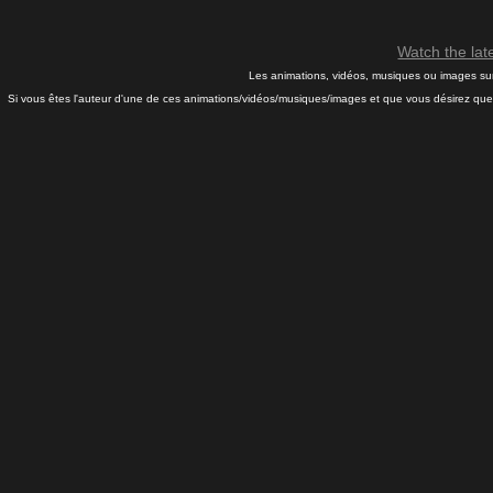
Watch the la
Les animations, vidéos, musiques ou images sur 
Si vous êtes l'auteur d'une de ces animations/vidéos/musiques/images et que vous désirez que j