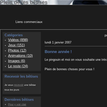
Plein de les bêtises
Liens commerciaux
Catégories
p
Vidéos (898)
lundi 1 janvier 2007
Jeux (151)
Photos (12)
Bonne année !
Animations (10)
Le pingouin et moi on vous souhaite une trè
Images (6)
Le reste (24)
Plein de bonnes choses pour vous !
Recevoir les bêtises
recevoir
Je veux
une bêtise
tous les jours
Dernières bêtises
Pour y voir clair