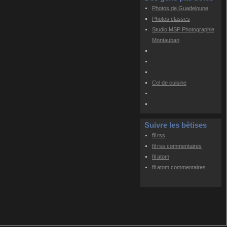
Photos de Guadeloupe
Photos classes
Studio MSP Photographie
Montauban
Cel de cuisine
Suivre les bêtises
fil rss
fil rss commentaires
fil atom
fil atom commentaires