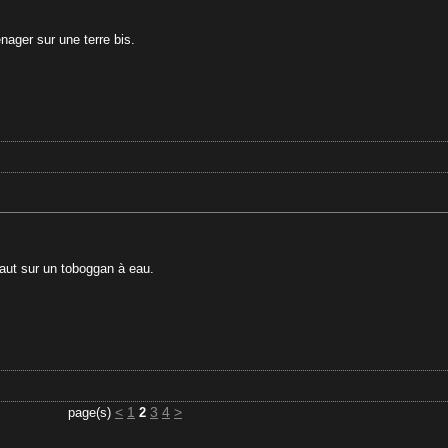
nager sur une terre bis.
aut sur un toboggan à eau.
<
1
3
4
>
page(s)
2