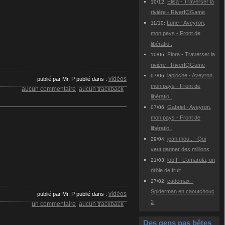
Elisa - Traverser la
10/12:
rivière - RiverIQGame
Lune - Aveyron,
11/10:
mon pays - Front de
libératio..
Flora - Traverser la
10/06:
rivière - RiverIQGame
lapioche - Aveyron,
07/06:
vidéos
publié par Mr. P
publié dans :
mon pays - Front de
aucun commentaire
aucun trackback
libératio..
Gabriel - Aveyron,
07/06:
mon pays - Front de
libératio..
jean mou.. - Qui
29/04:
veut gagner des millions
lobff - L'amarula, un
21/03:
drôle de fruit
cadomax -
27/02:
Spiderman en caoutchouc
vidéos
publié par Mr. P
publié dans :
2
un commentaire
aucun trackback
Des gens pas bêtes