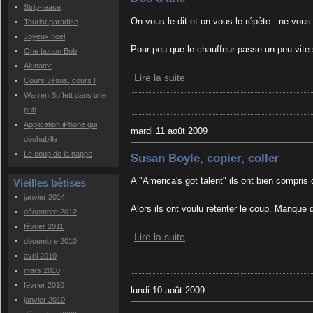
Strip-tease
On vous le dit et on vous le répète : ne vous
Tourist paradise
Joyeux noël
Pour peu que le chauffeur passe un peu vite 
One button Bob
Akinator
Lire la suite
Cours Jésus, cours !
Warren Buffett dans une
pub
Application iPhone qui
mardi 11 août 2009
déshabille
Le coup de la nappe
Susan Boyle, copier, coller
A "America's got talent" ils ont bien compris
Vieilles bêtises
janvier 2014
Alors ils ont voulu retenter le coup. Manque 
décembre 2012
février 2011
Lire la suite
décembre 2010
avril 2010
mars 2010
février 2010
lundi 10 août 2009
janvier 2010