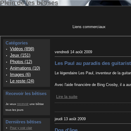
Plein de les bêtises
Liens commerciaux
Catégories
Vidéos (898)
vendredi 14 août 2009
Jeux (151)
Photos (12)
Les Paul au paradis des guitaris
Animations (10)
Le légendaire Les Paul, inventeur de la guita
Images (6)
Le reste (24)
Avec l'aide financière de Bing Crosby, il a 
Recevoir les bêtises
Lire la suite
recevoir
Je veux
une bêtise
tous les jours
jeudi 13 août 2009
Dernières bêtises
Pour y voir clair
Dos d'âne