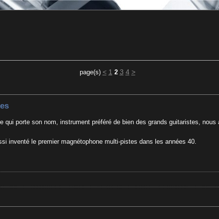
<
1
3
4
>
page(s)
2
tes
re qui porte son nom, instrument préféré de bien des grands guitaristes, nous a
aussi inventé le premier magnétophone multi-pistes dans les années 40.