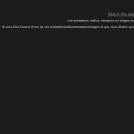
Watch the la
Les animations, vidéos, musiques ou images sur 
Si vous êtes l'auteur d'une de ces animations/vidéos/musiques/images et que vous désirez que j