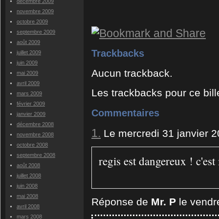
décembre 2009
novembre 2009
octobre 2009
septembre 2009
août 2009
Trackbacks
juillet 2009
juin 2009
Aucun trackback.
mai 2009
avril 2009
Les trackbacks pour ce bill
mars 2009
février 2009
Commentaires
janvier 2009
décembre 2008
1.
Le mercredi 31 janvier 2
novembre 2008
octobre 2008
septembre 2008
regis est dangereux ! c'est
août 2008
juillet 2008
juin 2008
mai 2008
Réponse de
Mr. P
le vendre
avril 2008
mars 2008