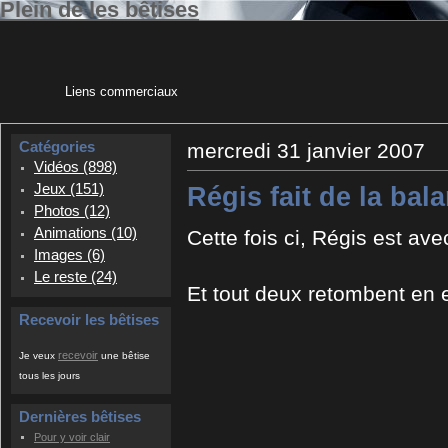
Plein de les bêtises
Liens commerciaux
Catégories
mercredi 31 janvier 2007
Vidéos (898)
Jeux (151)
Régis fait de la bal
Photos (12)
Animations (10)
Cette fois ci, Régis est ave
Images (6)
Le reste (24)
Et tout deux retombent en 
Recevoir les bêtises
recevoir
Je veux
une bêtise
tous les jours
Dernières bêtises
Pour y voir clair